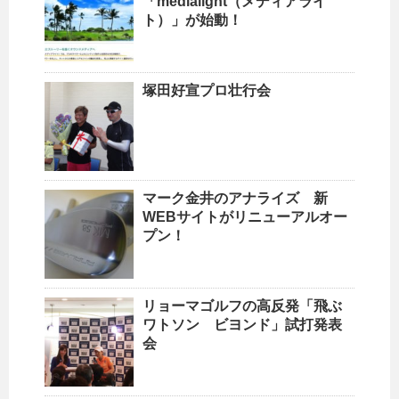
「medialight（メディアライ
ト）」が始動！
塚田好宣プロ壮行会
マーク金井のアナライズ 新
WEBサイトがリニューアルオー
プン！
リョーマゴルフの高反発「飛ぶ
ワトソン ビヨンド」試打発表
会