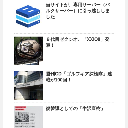
当サイトが、専用サーバー（バ
ルクサーバー）に引っ越ししま
した
８代目ゼクシオ、「XXIO8」発
表！
週刊GD「ゴルフギア探検隊」連
載が100回！
復讐譚としての「半沢直樹」